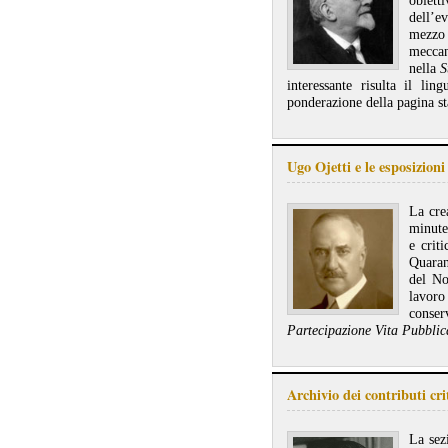
obiett
dell’e
mezzo 
meccan
nella
S
interessante risulta il li
ponderazione della pagina s
Ugo Ojetti e le esposizioni
La cre
minute 
e crit
Quaran
del No
lavoro
conser
Partecipazione Vita Pubblic
Archivio dei contributi cr
La sez