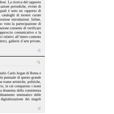
diosi. La ricerca del rapporto
azioni periodiche, riviste di
i quali è noto un rapporto di
i cataloghi di mostre curate
reziose introduzioni. Infine,
o visto la partecipazione di
azione consente di verificare
’approccio comunicativo e la
i relativi all’intero contesto
itrici, gallerie d’arte private,
 Giulio Carlo Argan di Roma e
più puntuale di questo grande
se trame artistiche, politiche,
ario, in cui compaiono i nomi
lla disamina della consistenza
dinamento sistematico delle
digitalizzazione dei singoli