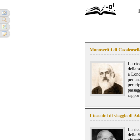
Manoscritti di Cavalcasell
La ric
della 
a Lond
per ana
per ri
passag
rappor
I taccuini di viaggio di Ad
La rice
della 