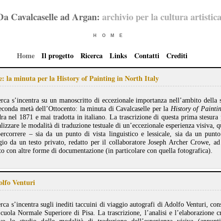
Da Cavalcaselle ad Argan:
archivio per la cultura artistica
HOME
Home
Il progetto
Ricerca
Links
Contatti
Crediti
e: la minuta per la History of Painting in North Italy
erca s’incentra su un manoscritto di eccezionale importanza nell’ambito della sto
seconda metà dell’Ottocento: la minuta di Cavalcaselle per la
History of Painti
ra nel 1871 e mai tradotta in italiano. La trascrizione di questa prima stesur
lizzare le modalità di traduzione testuale di un’eccezionale esperienza visiva, q
percorrere – sia da un punto di vista linguistico e lessicale, sia da un punto
gio da un testo privato, redatto per il collaboratore Joseph Archer Crowe, ad
to con altre forme di documentazione (in particolare con quella fotografica).
olfo Venturi
rca s’incentra sugli inediti taccuini di viaggio autografi di Adolfo Venturi, co
Scuola Normale Superiore di Pisa. La trascrizione, l’analisi e l’elaborazione cri