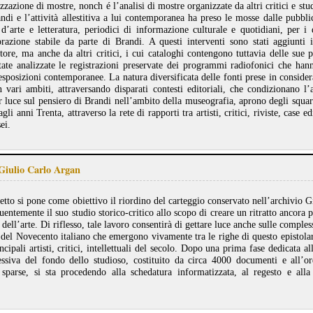
izzazione di mostre, nonch é l’analisi di mostre organizzate da altri critici e stu
andi e l’attività allestitiva a lui contemporanea ha preso le mosse dalle pubblic
a d’arte e letteratura, periodici di informazione culturale e quotidiani, per 
orazione stabile da parte di Brandi. A questi interventi sono stati aggiunti 
utore, ma anche da altri critici, i cui cataloghi contengono tuttavia delle sue p
tate analizzate le registrazioni preservate dei programmi radiofonici che hann
posizioni contemporanee. La natura diversificata delle fonti prese in consider
 vari ambiti, attraversando disparati contesti editoriali, che condizionano l
r luce sul pensiero di Brandi nell’ambito della museografia, aprono degli squarc
gli anni Trenta, attraverso la rete di rapporti tra artisti, critici, riviste, case ed
ei.
 Giulio Carlo Argan
getto si pone come obiettivo il riordino del carteggio conservato nell’archivio
uentemente il suo studio storico-critico allo scopo di creare un ritratto ancora 
 dell’arte. Di riflesso, tale lavoro consentirà di gettare luce anche sulle comples
i del Novecento italiano che emergono vivamente tra le righe di questo epistol
ncipali artisti, critici, intellettuali del secolo. Dopo una prima fase dedicata a
ssiva del fondo dello studioso, costituito da circa 4000 documenti e all’or
e sparse, si sta procedendo alla schedatura informatizzata, al regesto e alla 