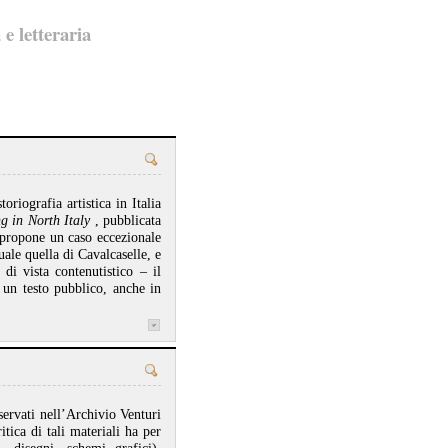
 e letteraria
riografia artistica in Italia
ng in North Italy
, pubblicata
a propone un caso eccezionale
uale quella di Cavalcaselle, e
 di vista contenutistico – il
 un testo pubblico, anche in
nservati nell’Archivio Venturi
tica di tali materiali ha per