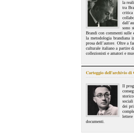
la real
tra Br
critic
collab
dall’a
sono s
Brandi con commenti sulle es
la metodologia brandiana in
prosa dell’autore. Oltre a fa
culturale italiano a partire da
collezionisti e amatori e mus
Carteggio dell'archivio di
Il pro
conseg
storico
social
dei pri
comple
letter
documenti.