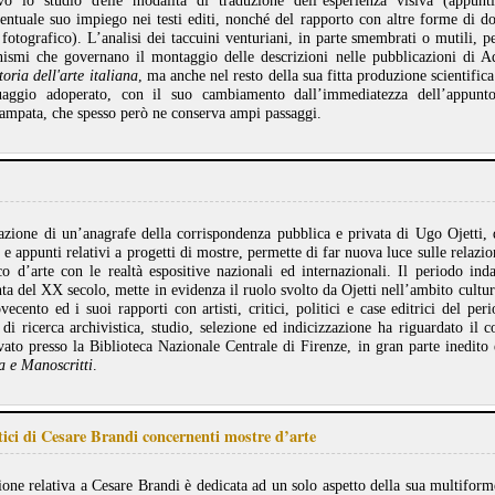
ivo lo studio delle modalità di traduzione dell’esperienza visiva (appunti
ventuale suo impiego nei testi editi, nonché del rapporto con altre forme di d
fotografico). L’analisi dei taccuini venturiani, in parte smembrati o mutili, p
ismi che governano il montaggio delle descrizioni nelle pubblicazioni di Ad
toria dell'arte italiana
, ma anche nel resto della sua fitta produzione scientifica 
nguaggio adoperato, con il suo cambiamento dall’immediatezza dell’appunt
tampata, che spesso però ne conserva ampi passaggi.
azione di un’anagrafe della corrispondenza pubblica e privata di Ugo Ojetti, d
e appunti relativi a progetti di mostre, permette di far nuova luce sulle relazion
ico d’arte con le realtà espositive nazionali ed internazionali. Il periodo ind
ta del XX secolo, mette in evidenza il ruolo svolto da Ojetti nell’ambito cultur
vecento ed i suoi rapporti con artisti, critici, politici e case editrici del pe
 di ricerca archivistica, studio, selezione ed indicizzazione ha riguardato il 
vato presso la Biblioteca Nazionale Centrale di Firenze, in gran parte inedito 
a e Manoscritti
.
itici di Cesare Brandi concernenti mostre d’arte
ione relativa a Cesare Brandi è dedicata ad un solo aspetto della sua multiforme