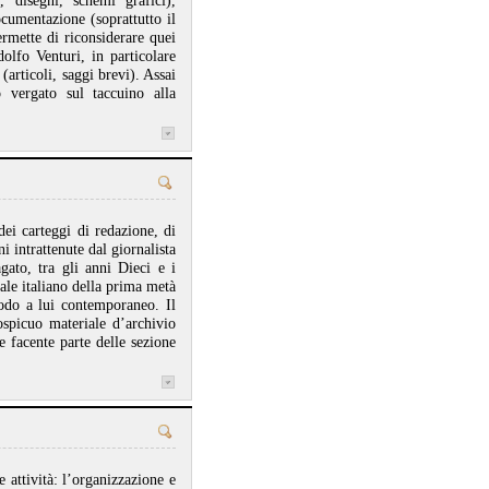
, disegni, schemi grafici),
ocumentazione (soprattutto il
ermette di riconsiderare quei
olfo Venturi, in particolare
(articoli, saggi brevi). Assai
o vergato sul taccuino alla
ei carteggi di redazione, di
i intrattenute dal giornalista
agato, tra gli anni Dieci e i
ale italiano della prima metà
riodo a lui contemporaneo. Il
cospicuo materiale d’archivio
e facente parte delle sezione
 attività: l’organizzazione e